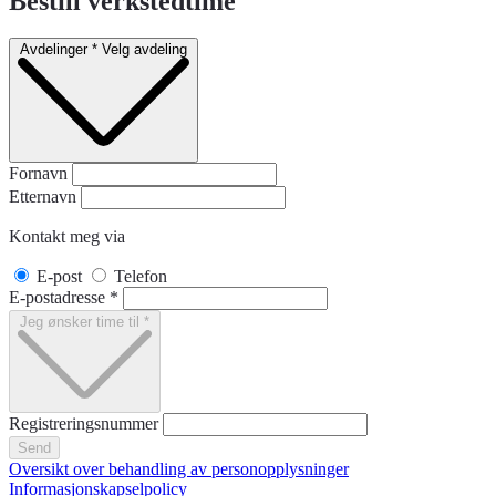
Bestill verkstedtime
Avdelinger
*
Velg avdeling
Fornavn
Etternavn
Kontakt meg via
E-post
Telefon
E-postadresse
*
Jeg ønsker time til
*
Registreringsnummer
Send
Oversikt over behandling av personopplysninger
Informasjonskapselpolicy