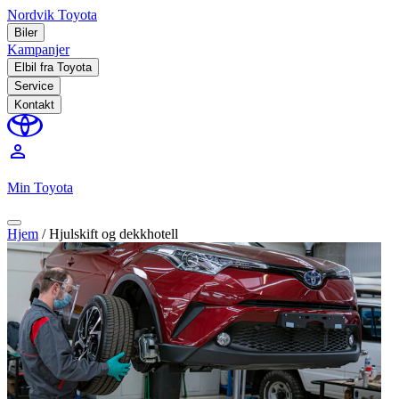
Nordvik Toyota
Biler
Kampanjer
Elbil fra Toyota
Service
Kontakt
perm_identity
Min Toyota
Hjem
/
Hjulskift og dekkhotell