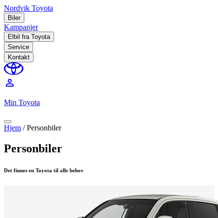
Nordvik Toyota
Biler
Kampanjer
Elbil fra Toyota
Service
Kontakt
perm_identity
Min Toyota
Hjem
/
Personbiler
Personbiler
Det finnes en Toyota til alle behov