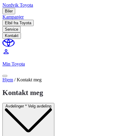
Nordvik Toyota
Biler
Kampanjer
Elbil fra Toyota
Service
Kontakt
perm_identity
Min Toyota
Hjem
/
Kontakt meg
Kontakt meg
Avdelinger
*
Velg avdeling