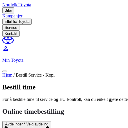
Nordvik Toyota
Biler
Kampanjer
Elbil fra Toyota
Service
Kontakt
perm_identity
Min Toyota
Hjem
/
Bestill Service - Kopi
Bestill time
For å bestille time til service og EU-kontroll, kan du enkelt gjøre det
Online timebestilling
Avdelinger
*
Velg avdeling