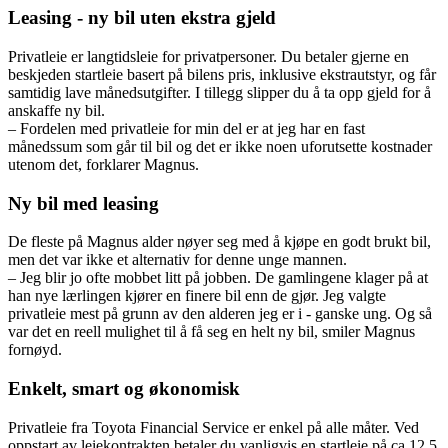
Leasing - ny bil uten ekstra gjeld
Privatleie er langtidsleie for privatpersoner. Du betaler gjerne en
beskjeden startleie basert på bilens pris, inklusive ekstrautstyr, og får
samtidig lave månedsutgifter. I tillegg slipper du å ta opp gjeld for å
anskaffe ny bil.
– Fordelen med privatleie for min del er at jeg har en fast
månedssum som går til bil og det er ikke noen uforutsette kostnader
utenom det, forklarer Magnus.
Ny bil med leasing
De fleste på Magnus alder nøyer seg med å kjøpe en godt brukt bil,
men det var ikke et alternativ for denne unge mannen.
– Jeg blir jo ofte mobbet litt på jobben. De gamlingene klager på at
han nye lærlingen kjører en finere bil enn de gjør. Jeg valgte
privatleie mest på grunn av den alderen jeg er i - ganske ung. Og så
var det en reell mulighet til å få seg en helt ny bil, smiler Magnus
fornøyd.
Enkelt, smart og økonomisk
Privatleie fra Toyota Financial Service er enkel på alle måter. Ved
oppstart av leiekontrakten betaler du vanligvis en startleie på ca 12,5