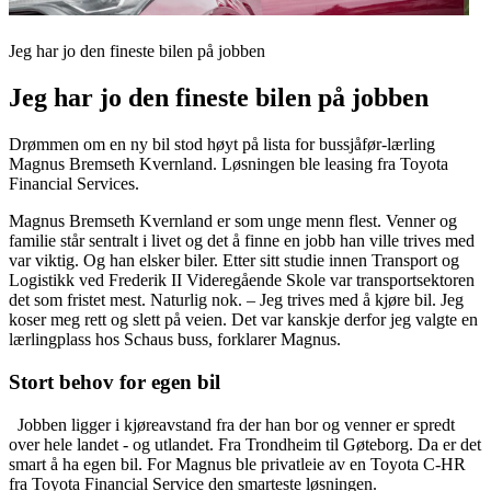
Jeg har jo den fineste bilen på jobben
Jeg har jo den fineste bilen på jobben
Drømmen om en ny bil stod høyt på lista for bussjåfør-lærling
Magnus Bremseth Kvernland. Løsningen ble leasing fra Toyota
Financial Services.
Magnus Bremseth Kvernland er som unge menn flest. Venner og
familie står sentralt i livet og det å finne en jobb han ville trives med
var viktig. Og han elsker biler. Etter sitt studie innen Transport og
Logistikk ved Frederik II Videregående Skole var transportsektoren
det som fristet mest. Naturlig nok. – Jeg trives med å kjøre bil. Jeg
koser meg rett og slett på veien. Det var kanskje derfor jeg valgte en
lærlingplass hos Schaus buss, forklarer Magnus.
Stort behov for egen bil
Jobben ligger i kjøreavstand fra der han bor og venner er spredt
over hele landet - og utlandet. Fra Trondheim til Gøteborg. Da er det
smart å ha egen bil. For Magnus ble privatleie av en Toyota C-HR
fra Toyota Financial Service den smarteste løsningen.