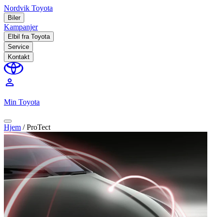
Nordvik Toyota
Biler
Kampanjer
Elbil fra Toyota
Service
Kontakt
perm_identity
Min Toyota
Hjem
/
ProTect