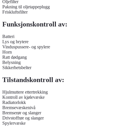
Oljefilter
Pakning til oljetappeplugg
Friskluftsfilter
Funksjonskontroll av:
Batteri
Lys og brytere
Vinduspussere- og spylere
Horn
Ratt dødgang
Belysning
Sikkerhetsbelter
Tilstandskontroll av:
Hjulmuttere ettertrekking
Kontroll av kjølevæske
Radiatorlokk
Bremsevæskenivå
Bremserør og slanger
Drivstoffrør og slanger
Spylervæske