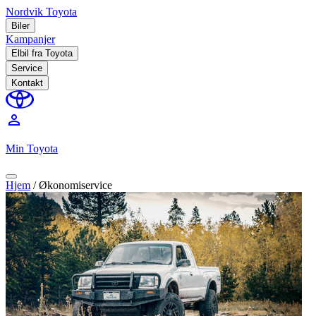
Nordvik Toyota
Biler
Kampanjer
Elbil fra Toyota
Service
Kontakt
perm_identity
Min Toyota
Hjem
/
Økonomiservice