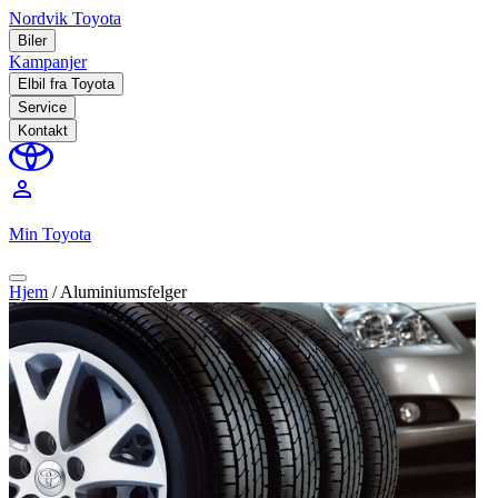
Nordvik Toyota
Biler
Kampanjer
Elbil fra Toyota
Service
Kontakt
perm_identity
Min Toyota
Hjem
/
Aluminiumsfelger