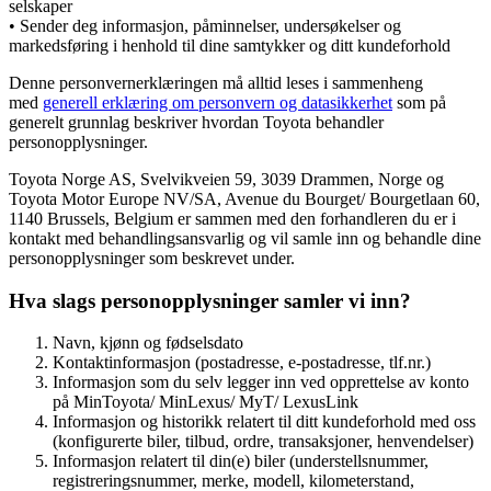
selskaper
• Sender deg informasjon, påminnelser, undersøkelser og
markedsføring i henhold til dine samtykker og ditt kundeforhold
Denne personvernerklæringen må alltid leses i sammenheng
med
generell erklæring om personvern og datasikkerhet
som på
generelt grunnlag beskriver hvordan Toyota behandler
personopplysninger.
Toyota Norge AS, Svelvikveien 59, 3039 Drammen, Norge og
Toyota Motor Europe NV/SA, Avenue du Bourget/ Bourgetlaan 60,
1140 Brussels, Belgium er sammen med den forhandleren du er i
kontakt med behandlingsansvarlig og vil samle inn og behandle dine
personopplysninger som beskrevet under.
Hva slags personopplysninger samler vi inn?
Navn, kjønn og fødselsdato
Kontaktinformasjon (postadresse, e-postadresse, tlf.nr.)
Informasjon som du selv legger inn ved opprettelse av konto
på MinToyota/ MinLexus/ MyT/ LexusLink
Informasjon og historikk relatert til ditt kundeforhold med oss
(konfigurerte biler, tilbud, ordre, transaksjoner, henvendelser)
Informasjon relatert til din(e) biler (understellsnummer,
registreringsnummer, merke, modell, kilometerstand,