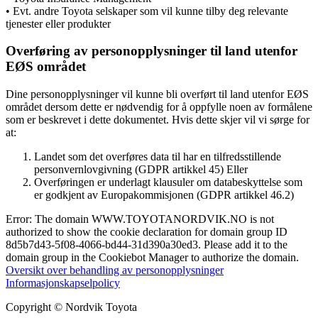
• Evt. andre Toyota selskaper som vil kunne tilby deg relevante
tjenester eller produkter
Overføring av personopplysninger til land utenfor
EØS området
Dine personopplysninger vil kunne bli overført til land utenfor EØS
området dersom dette er nødvendig for å oppfylle noen av formålene
som er beskrevet i dette dokumentet. Hvis dette skjer vil vi sørge for
at:
Landet som det overføres data til har en tilfredsstillende
personvernlovgivning (GDPR artikkel 45) Eller
Overføringen er underlagt klausuler om databeskyttelse som
er godkjent av Europakommisjonen (GDPR artikkel 46.2)
Error: The domain WWW.TOYOTANORDVIK.NO is not
authorized to show the cookie declaration for domain group ID
8d5b7d43-5f08-4066-bd44-31d390a30ed3. Please add it to the
domain group in the Cookiebot Manager to authorize the domain.
Oversikt over behandling av personopplysninger
Informasjonskapselpolicy
Copyright © Nordvik Toyota