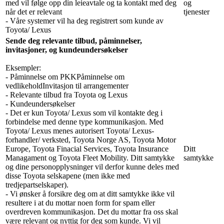
med vil følge opp din leieavtale og ta kontakt med deg
og
når det er relevant
tjenester
- Våre systemer vil ha deg registrert som kunde av
Toyota/ Lexus
Sende deg relevante tilbud, påminnelser,
invitasjoner, og kundeundersøkelser
Eksempler:
- Påminnelse om PKKPåminnelse om
vedlikeholdInvitasjon til arrangementer
- Relevante tilbud fra Toyota og Lexus
- Kundeundersøkelser
- Det er kun Toyota/ Lexus som vil kontakte deg i
forbindelse med denne type kommunikasjon. Med
Toyota/ Lexus menes autorisert Toyota/ Lexus-
forhandler/ verksted, Toyota Norge AS, Toyota Motor
Europe, Toyota Finacial Services, Toyota Insurance
Ditt
Managament og Toyota Fleet Mobility. Ditt samtykke
samtykke
og dine personopplysninger vil derfor kunne deles med
disse Toyota selskapene (men ikke med
tredjepartselskaper).
- Vi ønsker å forsikre deg om at ditt samtykke ikke vil
resultere i at du mottar noen form for spam eller
overdreven kommunikasjon. Det du mottar fra oss skal
være relevant og nyttig for deg som kunde. Vi vil