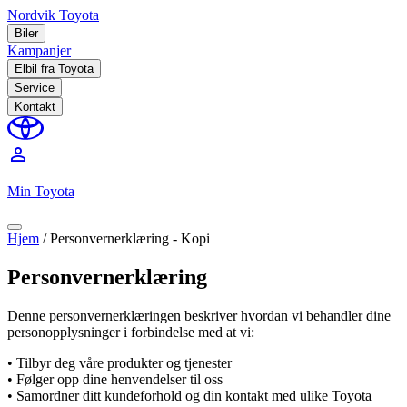
Nordvik Toyota
Biler
Kampanjer
Elbil fra Toyota
Service
Kontakt
perm_identity
Min Toyota
Hjem
/
Personvernerklæring - Kopi
Personvernerklæring
Denne personvernerklæringen beskriver hvordan vi behandler dine
personopplysninger i forbindelse med at vi:
• Tilbyr deg våre produkter og tjenester
• Følger opp dine henvendelser til oss
• Samordner ditt kundeforhold og din kontakt med ulike Toyota