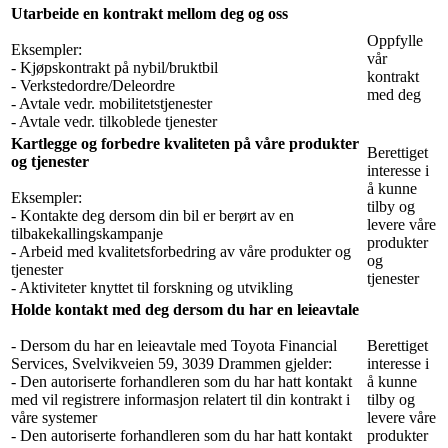
Utarbeide en kontrakt mellom deg og oss
Oppfylle
Eksempler:
vår
- Kjøpskontrakt på nybil/bruktbil
kontrakt
- Verkstedordre/Deleordre
med deg
- Avtale vedr. mobilitetstjenester
- Avtale vedr. tilkoblede tjenester
Kartlegge og forbedre kvaliteten på våre produkter
Berettiget
og tjenester
interesse i
å kunne
Eksempler:
tilby og
- Kontakte deg dersom din bil er berørt av en
levere våre
tilbakekallingskampanje
produkter
- Arbeid med kvalitetsforbedring av våre produkter og
og
tjenester
tjenester
- Aktiviteter knyttet til forskning og utvikling
Holde kontakt med deg dersom du har en leieavtale
- Dersom du har en leieavtale med Toyota Financial
Berettiget
Services, Svelvikveien 59, 3039 Drammen gjelder:
interesse i
- Den autoriserte forhandleren som du har hatt kontakt
å kunne
med vil registrere informasjon relatert til din kontrakt i
tilby og
våre systemer
levere våre
- Den autoriserte forhandleren som du har hatt kontakt
produkter