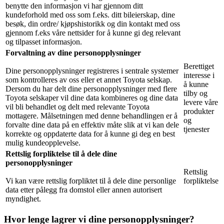
benytte den informasjon vi har gjennom ditt
kundeforhold med oss som f.eks. ditt bileierskap, dine
besøk, din ordre/ kjøpshistorikk og din kontakt med oss
gjennom f.eks våre nettsider for å kunne gi deg relevant
og tilpasset informasjon.
Forvaltning av dine personopplysninger
Berettiget
Dine personopplysninger registreres i sentrale systemer
interesse i
som kontrolleres av oss eller et annet Toyota selskap.
å kunne
Dersom du har delt dine personopplysninger med flere
tilby og
Toyota selskaper vil dine data kombineres og dine data
levere våre
vil bli behandlet og delt med relevante Toyota
produkter
mottagere. Målsetningen med denne behandlingen er å
og
forvalte dine data på en effektiv måte slik at vi kan dele
tjenester
korrekte og oppdaterte data for å kunne gi deg en best
mulig kundeopplevelse.
Rettslig forpliktelse til å dele dine
personopplysninger
Rettslig
Vi kan være rettslig forpliktet til å dele dine personlige
forpliktelse
data etter pålegg fra domstol eller annen autorisert
myndighet.
Hvor lenge lagrer vi dine personopplysninger?