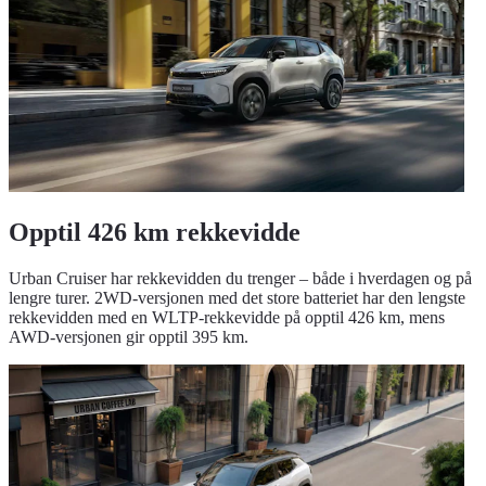
Opptil 426 km rekkevidde
Urban Cruiser har rekkevidden du trenger – både i hverdagen og på
lengre turer. 2WD-versjonen med det store batteriet har den lengste
rekkevidden med en WLTP-rekkevidde på opptil 426 km, mens
AWD-versjonen gir opptil 395 km.