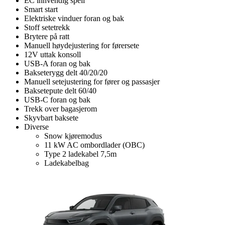
EC innvendig speil
Smart start
Elektriske vinduer foran og bak
Stoff setetrekk
Brytere på ratt
Manuell høydejustering for førersete
12V uttak konsoll
USB-A foran og bak
Bakseterygg delt 40/20/20
Manuell setejustering for fører og passasjer
Baksetepute delt 60/40
USB-C foran og bak
Trekk over bagasjerom
Skyvbart baksete
Diverse
Snow kjøremodus
11 kW AC ombordlader (OBC)
Type 2 ladekabel 7,5m
Ladekabelbag