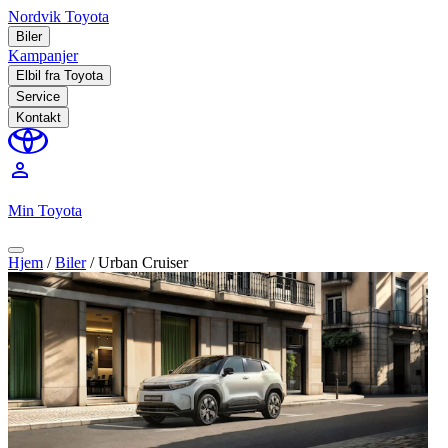
Nordvik Toyota
Biler
Kampanjer
Elbil fra Toyota
Service
Kontakt
perm_identity
Min Toyota
Hjem
/
Biler
/
Urban Cruiser