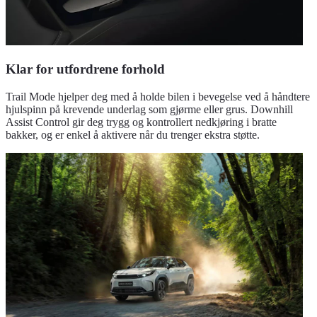
Klar for utfordrene forhold
Trail Mode hjelper deg med å holde bilen i bevegelse ved å håndtere
hjulspinn på krevende underlag som gjørme eller grus. Downhill
Assist Control gir deg trygg og kontrollert nedkjøring i bratte
bakker, og er enkel å aktivere når du trenger ekstra støtte.