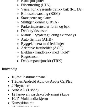
Kollisjonsputer
Filsentrering (LTA)
Varsel for kryssende trafikk bak (RCTA)
Blindsonevarsling (BSM)
Startsperre og alarm
Skiltgjenkjenning (RSA)
Parkeringssensorer foran og bak
Dekktrykksensor
Manuell høyderegulering av frontlys
Auto fjernlys (AHB)
Ryggekamera med ledelinjer
Adaptive fartsholder (ACC)
Elektrisk håndbrekk med "hold"
Regnsensor
Dekk reparasjonskit (TRK)
Innvendig
10,25" instrumentpanel
Trådløs Android Auto og Apple CarPlay
4 Høyttalere
Auto AC (1 sone)
12 fargevalg på dekorbelysning i kupe
10,1'' Multimediaskjerm
Kunstskinn ratt