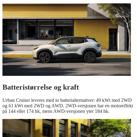
Batteristørrelse og kraft
Urban Cruiser leveres med to batterialternativer: 49 kWt med 2WD
og 61 kWt med 2WD og AWD. 2WD-versjonen har en motoreffekt
på 144 eller 174 hk, mens AWD-versjonen yter 184 hk.