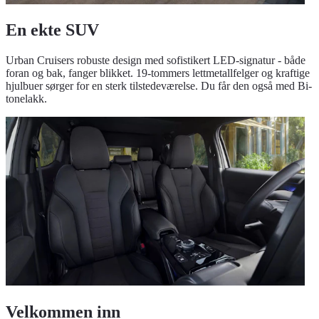
En ekte SUV
Urban Cruisers robuste design med sofistikert LED-signatur - både
foran og bak, fanger blikket. 19-tommers lettmetallfelger og kraftige
hjulbuer sørger for en sterk tilstedeværelse. Du får den også med Bi-
tonelakk.
Velkommen inn