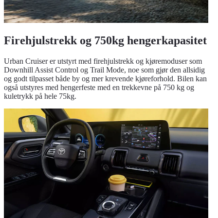
Firehjulstrekk og 750kg hengerkapasitet
Urban Cruiser er utstyrt med firehjulstrekk og kjøremoduser som
Downhill Assist Control og Trail Mode, noe som gjør den allsidig
og godt tilpasset både by og mer krevende kjøreforhold. Bilen kan
også utstyres med hengerfeste med en trekkevne på 750 kg og
kuletrykk på hele 75kg.