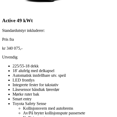
Active 49 kWt
Standardutstyr inkluderer:
Pris fra
kr 340 075,-
Utvendig
225/55-18 dekk
18' alufelg med delkapsel
Automatisk innfellbare utv. speil
LED frontlys
Integrerte fester for takstativ
Låsesensor håndtak førerdør
Mørke ruter bak
Smart entry
Toyota Safety Sense
Kollisjonsvern med autobrems
Av/På bryter kollisjonspute passersete