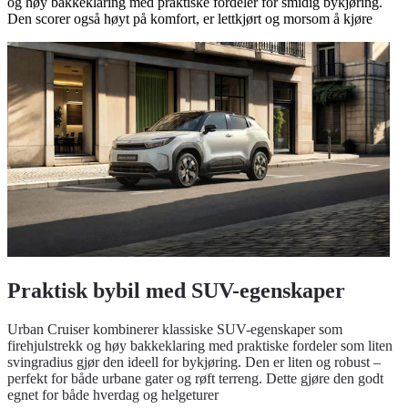
og høy bakkeklaring med praktiske fordeler for smidig bykjøring.
Den scorer også høyt på komfort, er lettkjørt og morsom å kjøre
Praktisk bybil med SUV-egenskaper
Urban Cruiser kombinerer klassiske SUV-egenskaper som
firehjulstrekk og høy bakkeklaring med praktiske fordeler som liten
svingradius gjør den ideell for bykjøring. Den er liten og robust –
perfekt for både urbane gater og røft terreng. Dette gjøre den godt
egnet for både hverdag og helgeturer