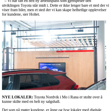
– Vi har fått en helt ny arbeidsplass som gjenspeiler den
utviklingen Toyota står midt i. Dette er ikke lenger bare et sted der vi
viser fram biler, men et sted der vi kan skape helhetlige opplevelser
for kundene, sier Holtet.
NYE LOKALER:
Toyota Nordvik i Mo i Rana er stolte over å
kunne skilte med en helt ny salgshall.
Det som nå møter kundene, er åpne og lyse lokaler med digitale