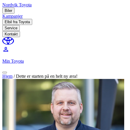
Nordvik Toyota
Biler
Kampanjer
Elbil fra Toyota
Service
Kontakt
perm_identity
Min Toyota
Hjem
/
Dette er starten på en helt ny æra!