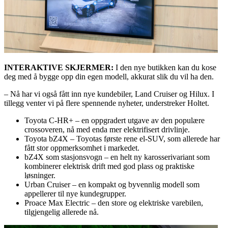
INTERAKTIVE SKJERMER:
I den nye butikken kan du kose
deg med å bygge opp din egen modell, akkurat slik du vil ha den.
– Nå har vi også fått inn nye kundebiler, Land Cruiser og Hilux. I
tillegg venter vi på flere spennende nyheter, understreker Holtet.
Toyota C-HR+ – en oppgradert utgave av den populære
crossoveren, nå med enda mer elektrifisert drivlinje.
Toyota bZ4X – Toyotas første rene el-SUV, som allerede har
fått stor oppmerksomhet i markedet.
bZ4X som stasjonsvogn – en helt ny karosserivariant som
kombinerer elektrisk drift med god plass og praktiske
løsninger.
Urban Cruiser – en kompakt og byvennlig modell som
appellerer til nye kundegrupper.
Proace Max Electric – den store og elektriske varebilen,
tilgjengelig allerede nå.