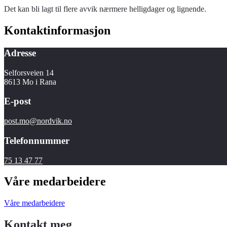
Det kan bli lagt til flere avvik nærmere helligdager og lignende.
Kontaktinformasjon
Adresse
Selforsveien 14
8613 Mo i Rana
E-post
post.mo@nordvik.no
Telefonnummer
75 13 47 77
Våre medarbeidere
Våre medarbeidere
Kontakt meg