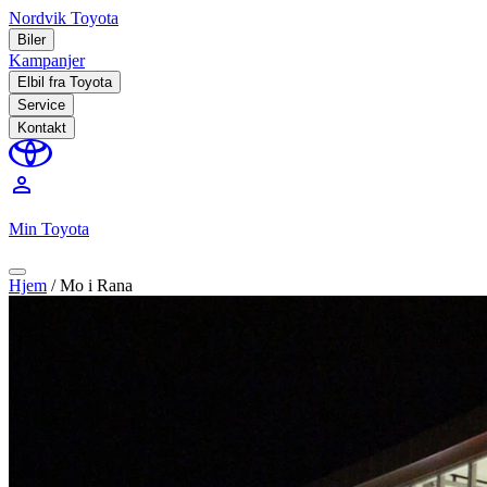
Nordvik Toyota
Biler
Kampanjer
Elbil fra Toyota
Service
Kontakt
perm_identity
Min Toyota
Hjem
/
Mo i Rana