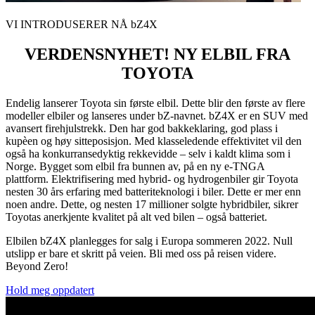
VI INTRODUSERER NÅ bZ4X
VERDENSNYHET! NY ELBIL FRA
TOYOTA
Endelig lanserer Toyota sin første elbil. Dette blir den første av flere
modeller elbiler og lanseres under bZ-navnet. bZ4X er en SUV med
avansert firehjulstrekk. Den har god bakkeklaring, god plass i
kupèen og høy sitteposisjon. Med klasseledende effektivitet vil den
også ha konkurransedyktig rekkevidde – selv i kaldt klima som i
Norge. Bygget som elbil fra bunnen av, på en ny e-TNGA
plattform. Elektrifisering med hybrid- og hydrogenbiler gir Toyota
nesten 30 års erfaring med batteriteknologi i biler. Dette er mer enn
noen andre. Dette, og nesten 17 millioner solgte hybridbiler, sikrer
Toyotas anerkjente kvalitet på alt ved bilen – også batteriet.
Elbilen bZ4X planlegges for salg i Europa sommeren 2022. Null
utslipp er bare et skritt på veien. Bli med oss på reisen videre.
Beyond Zero!
Hold meg oppdatert