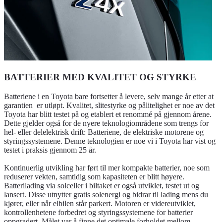
BATTERIER MED KVALITET OG STYRKE
Batteriene i en Toyota bare fortsetter å levere, selv mange år etter at
garantien er utløpt. Kvalitet, slitestyrke og pålitelighet er noe av det
Toyota har blitt testet på og etablert et renommé på gjennom årene.
Dette gjelder også for de nyere teknologiområdene som trengs for
hel- eller delelektrisk drift: Batteriene, de elektriske motorene og
styringssystemene. Denne teknologien er noe vi i Toyota har vist og
testet i praksis gjennom 25 år.
Kontinuerlig utvikling har ført til mer kompakte batterier, noe som
reduserer vekten, samtidig som kapasiteten er blitt høyere.
Batterilading via solceller i biltaket er også utviklet, testet ut og
lansert. Disse utnytter gratis solenergi og bidrar til lading mens du
kjører, eller når elbilen står parkert. Motoren er videreutviklet,
kontrollenhetene forbedret og styringssystemene for batterier
oppgradert. Målet var å finne det optimale forholdet mellom