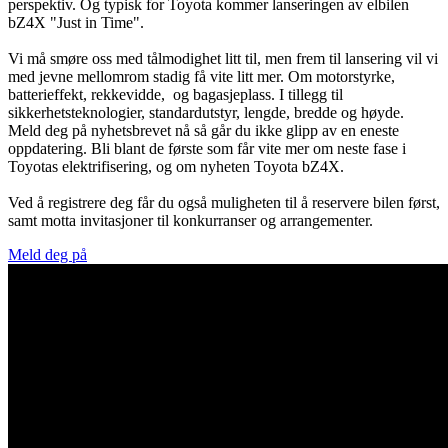
perspektiv. Og typisk for Toyota kommer lanseringen av elbilen
bZ4X "Just in Time".
Vi må smøre oss med tålmodighet litt til, men frem til lansering vil vi
med jevne mellomrom stadig få vite litt mer. Om motorstyrke,
batterieffekt, rekkevidde, og bagasjeplass. I tillegg til
sikkerhetsteknologier, standardutstyr, lengde, bredde og høyde.
Meld deg på nyhetsbrevet nå så går du ikke glipp av en eneste
oppdatering. Bli blant de første som får vite mer om neste fase i
Toyotas elektrifisering, og om nyheten Toyota bZ4X.
Ved å registrere deg får du også muligheten til å reservere bilen først,
samt motta invitasjoner til konkurranser og arrangementer.
Meld deg på