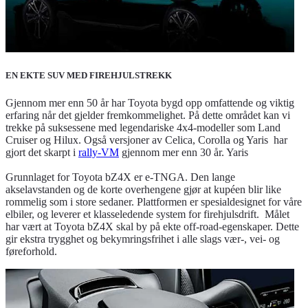
EN EKTE SUV MED FIREHJULSTREKK
Gjennom mer enn 50 år har Toyota bygd opp omfattende og viktig
erfaring når det gjelder fremkommelighet. På dette området kan vi
trekke på suksessene med legendariske 4x4-modeller som Land
Cruiser og Hilux. Også versjoner av Celica, Corolla og Yaris har
gjort det skarpt i
rally-VM
gjennom mer enn 30 år. Yaris
Grunnlaget for Toyota bZ4X er e-TNGA. Den lange
akselavstanden og de korte overhengene gjør at kupéen blir like
rommelig som i store sedaner. Plattformen er spesialdesignet for våre
elbiler, og leverer et klasseledende system for firehjulsdrift. Målet
har vært at Toyota bZ4X skal by på ekte off-road-egenskaper. Dette
gir ekstra trygghet og bekymringsfrihet i alle slags vær-, vei- og
føreforhold.