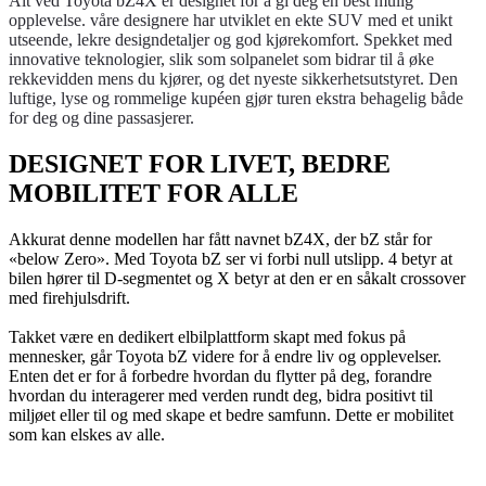
Alt ved Toyota bZ4X er designet for å gi deg en best mulig
opplevelse. våre designere har utviklet en ekte SUV med et unikt
utseende, lekre designdetaljer og god kjørekomfort. Spekket med
innovative teknologier, slik som solpanelet som bidrar til å øke
rekkevidden mens du kjører, og det nyeste sikkerhetsutstyret. Den
luftige, lyse og rommelige kupéen gjør turen ekstra behagelig både
for deg og dine passasjerer.
DESIGNET FOR LIVET, BEDRE
MOBILITET FOR ALLE
Akkurat denne modellen har fått navnet bZ4X, der bZ står for
«below Zero». Med Toyota bZ ser vi forbi null utslipp. 4 betyr at
bilen hører til D-segmentet og X betyr at den er en såkalt crossover
med firehjulsdrift.
Takket være en dedikert elbilplattform skapt med fokus på
mennesker, går Toyota bZ videre for å endre liv og opplevelser.
Enten det er for å forbedre hvordan du flytter på deg, forandre
hvordan du interagerer med verden rundt deg, bidra positivt til
miljøet eller til og med skape et bedre samfunn. Dette er mobilitet
som kan elskes av alle.