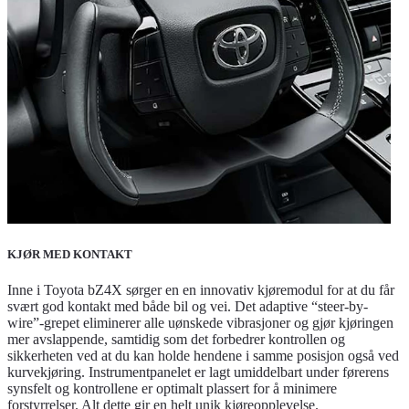
KJØR MED KONTAKT
Inne i Toyota bZ4X sørger en en innovativ kjøremodul for at du får
svært god kontakt med både bil og vei. Det adaptive “steer-by-
wire”-grepet eliminerer alle uønskede vibrasjoner og gjør kjøringen
mer avslappende, samtidig som det forbedrer kontrollen og
sikkerheten ved at du kan holde hendene i samme posisjon også ved
kurvekjøring. Instrumentpanelet er lagt umiddelbart under førerens
synsfelt og kontrollene er optimalt plassert for å minimere
forstyrrelser. Alt dette gir en helt unik kjøreopplevelse.