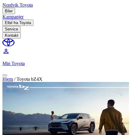
Nordvik Toyota
Biler
Kampanjer
Elbil fra Toyota
Service
Kontakt
perm_identity
Min Toyota
Hjem
/
Toyota bZ4X