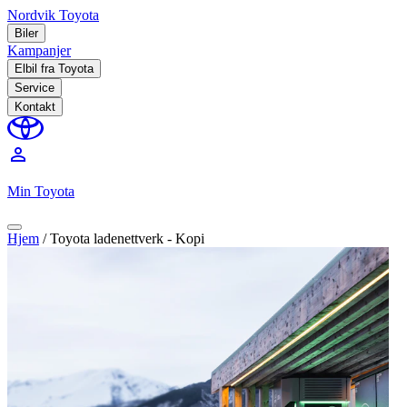
Nordvik Toyota
Biler
Kampanjer
Elbil fra Toyota
Service
Kontakt
perm_identity
Min Toyota
Hjem
/
Toyota ladenettverk - Kopi