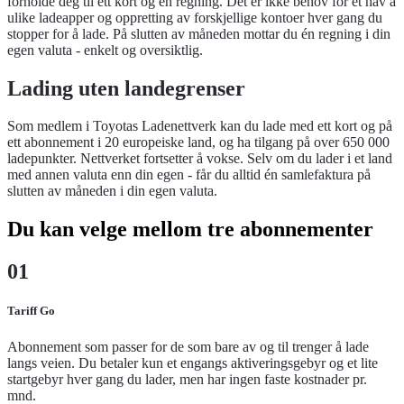
forholde deg til ett kort og én regning. Det er ikke behov for et hav a
ulike ladeapper og oppretting av forskjellige kontoer hver gang du
stopper for å lade. På slutten av måneden mottar du én regning i din
egen valuta - enkelt og oversiktlig.
Lading uten landegrenser
Som medlem i Toyotas Ladenettverk kan du lade med ett kort og på
ett abonnement i 20 europeiske land, og ha tilgang på over 650 000
ladepunkter. Nettverket fortsetter å vokse. Selv om du lader i et land
med annen valuta enn din egen - får du alltid én samlefaktura på
slutten av måneden i din egen valuta.
Du kan velge mellom tre abonnementer
01
Tariff Go
Abonnement som passer for de som bare av og til trenger å lade
langs veien. Du betaler kun et engangs aktiveringsgebyr og et lite
startgebyr hver gang du lader, men har ingen faste kostnader pr.
mnd.