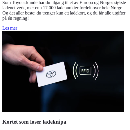
Som Toyota-kunde har du tilgang til et av Europa og Norges største
ladenettverk, mer enn 17 000 ladepunkter fordelt over hele Norge.
Og det aller beste: du trenger kun ett ladekort, og du får alle utgifter
på én regning!
Les mer
Kortet som løser ladeknipa