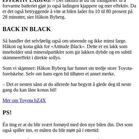
EFFEKTIV LADING:
– Det faktum at du får muligheter til å
forvarme batteriet gjør jo også ladingen kjappere og mer effektiv. Da
er det også betryggende å vite at bilen lader fra 10 til 80 prosent på
28 minutter, sier Håkon Byberg.
BACK IN BLACK
Så handler det selvføelig også om utseende og ikke minst farge.
Håkon og kona gikk for «Attitude Black». Dette er en lakk som
inneholder små mineralpartikler som gir lakken dybde og en subtil
skimmereffekt i direkte sollys.
Som vi skjønner: Håkon Byberg har funnet sin tredje store Toyota-
forelskelse. Selv om hans egen bil tilhører et annet merke.
– Det er nesten sånn at du allerede har begynt å glede deg til neste
gang du kan låne konas bil!
Mer om Toyota bZ4X
PS!
Én ting er at du blir svært fornøyd med den nye bilen din. Det som
også spiller inn, er måten du blir møtt på i ettertid: