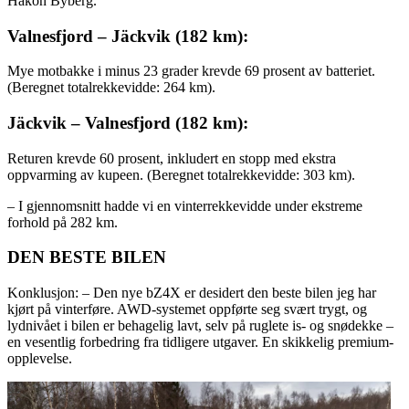
Håkon Byberg.
Valnesfjord – Jäckvik (182 km):
Mye motbakke i minus 23 grader krevde 69 prosent av batteriet.
(Beregnet totalrekkevidde: 264 km).
Jäckvik – Valnesfjord (182 km):
Returen krevde 60 prosent, inkludert en stopp med ekstra
oppvarming av kupeen. (Beregnet totalrekkevidde: 303 km).
– I gjennomsnitt hadde vi en vinterrekkevidde under ekstreme
forhold på 282 km.
DEN BESTE BILEN
Konklusjon: – Den nye bZ4X er desidert den beste bilen jeg har
kjørt på vinterføre. AWD-systemet oppførte seg svært trygt, og
lydnivået i bilen er behagelig lavt, selv på ruglete is- og snødekke –
en vesentlig forbedring fra tidligere utgaver. En skikkelig premium-
opplevelse.