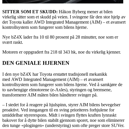
SITTER SOM ET SKUDD:
Håkon Byberg mener at bilen
virkelig sitter som et skudd på veien. I svingene får den stor hjelp av
det Toyota kaller AWD Integrated Management (AIM) – et avansert
kontrollsystem som fungerer som bilens hjerne.
Nye bZ4X lader fra 10 til 80 prosent på 28 minutter, noe som er
svært raskt.
Motoren er oppgradert fra 218 til 343 hk, noe du virkelig kjenner.
DEN GENIALE HJERNEN
I den nye bZ4X har Toyota erstattet tradisjonell mekanikk
med AWD Integrated Management (AIM) – et avansert
kontrollsystem som fungerer som bilens hjerne. Ved å samkjøre de
to uavhengige elmotorene (e-Axles), styringen og bremsene,
transformerer AIM måten bilen håndterer svinger på.
– I stedet for å reagere på hjulspinn, styrer AIM bilens bevegelser
proaktivt. Ved inngangen til en sving prioriteres forhjulene for
umiddelbar styrerespons. Midt i svingen flyttes kraften lynraskt
bakover for å dytte bilen stabilt gjennom sporet, noe som eliminerer
den tunge «plogingen» (understyring) som ofte preger store SUVer.