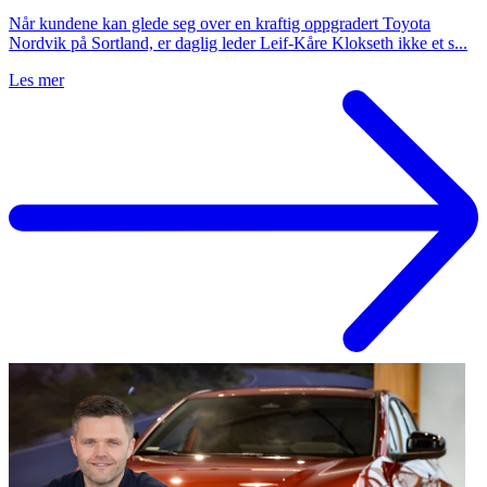
Når kundene kan glede seg over en kraftig oppgradert Toyota
Nordvik på Sortland, er daglig leder Leif-Kåre Klokseth ikke et s...
Les mer