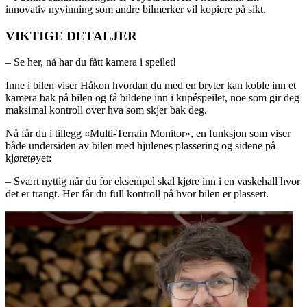
innovativ nyvinning som andre bilmerker vil kopiere på sikt.
VIKTIGE DETALJER
– Se her, nå har du fått kamera i speilet!
Inne i bilen viser Håkon hvordan du med en bryter kan koble inn et
kamera bak på bilen og få bildene inn i kupéspeilet, noe som gir deg
maksimal kontroll over hva som skjer bak deg.
Nå får du i tillegg «Multi-Terrain Monitor», en funksjon som viser
både undersiden av bilen med hjulenes plassering og sidene på
kjøretøyet:
– Svært nyttig når du for eksempel skal kjøre inn i en vaskehall hvor
det er trangt. Her får du full kontroll på hvor bilen er plassert.