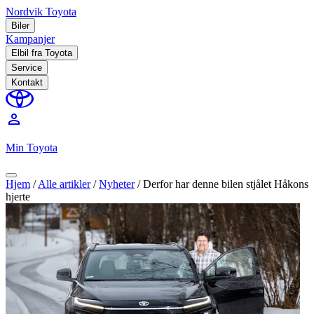
Nordvik Toyota
Biler
Kampanjer
Elbil fra Toyota
Service
Kontakt
perm_identity
Min Toyota
Hjem
/
Alle artikler
/
Nyheter
/
Derfor har denne bilen stjålet Håkons
hjerte