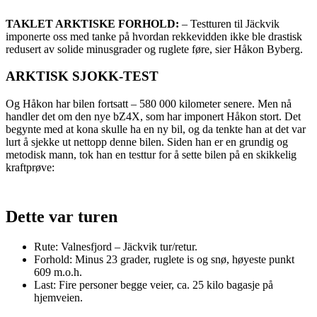
TAKLET ARKTISKE FORHOLD:
– Testturen til Jäckvik
imponerte oss med tanke på hvordan rekkevidden ikke ble drastisk
redusert av solide minusgrader og ruglete føre, sier Håkon Byberg.
ARKTISK SJOKK-TEST
Og Håkon har bilen fortsatt – 580 000 kilometer senere. Men nå
handler det om den nye bZ4X, som har imponert Håkon stort. Det
begynte med at kona skulle ha en ny bil, og da tenkte han at det var
lurt å sjekke ut nettopp denne bilen. Siden han er en grundig og
metodisk mann, tok han en testtur for å sette bilen på en skikkelig
kraftprøve:
Dette var turen
Rute: Valnesfjord – Jäckvik tur/retur.
Forhold: Minus 23 grader, ruglete is og snø, høyeste punkt
609 m.o.h.
Last: Fire personer begge veier, ca. 25 kilo bagasje på
hjemveien.