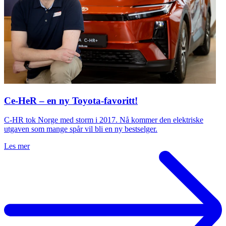
Ce-HeR – en ny Toyota-favoritt!
C-HR tok Norge med storm i 2017. Nå kommer den elektriske
utgaven som mange spår vil bli en ny bestselger.
Les mer