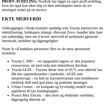
PROFF-AVDELING:
Nordvik har rigget en egen proff-avdeling,
hvor du også kan sikre deg en liten arbeidsplass mens du for
eksempel venter på en service.
EKTE MERVERDI
Ombyggingen i Bodø kommer samtidig som Toyota intensiverer sin
elektrifisering. Selskapets strategi «Beyond Zero» handler ikke bare
om nullutslipp, men om å levere merverdi til samfunnet gjennom
bærekraft, mobilitet og tilgjengelighet.
Neste år vil butikken presentere flere av de mest spennende
nyhetene:
Toyota C-HR+ – en oppgradert utgave av den populære
crossoveren, nå med enda mer elektrifisert drivlinje.
Toyota bZ4X – Toyotas første rene el-SUV, som allerede har
fått stor oppmerksomhet i markedet.. bZ4X som
stasjonsvogn – en helt ny karosserivariant som kombinerer
elektrisk drift med god plass og praktiske løsninger.
Urban Cruiser – en kompakt og byvennlig modell som
appellerer til nye kundegrupper.
Proace Max Electric – den store og elektriske varebilen,
tilgjengelig allerede nå.