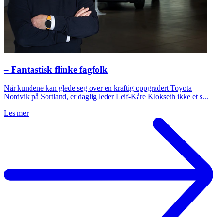
– Fantastisk flinke fagfolk
Når kundene kan glede seg over en kraftig oppgradert Toyota
Nordvik på Sortland, er daglig leder Leif-Kåre Klokseth ikke et s...
Les mer