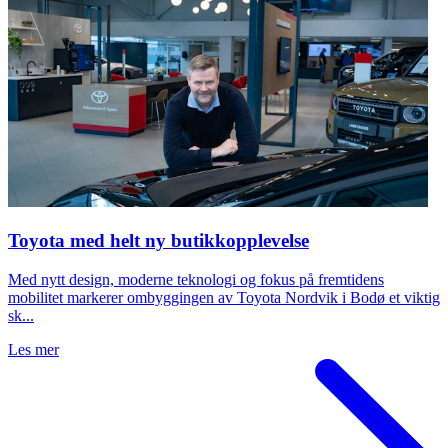
Toyota med helt ny butikkopplevelse
Med nytt design, moderne teknologi og fokus på fremtidens
mobilitet markerer ombyggingen av Toyota Nordvik i Bodø et viktig
sk...
Les mer